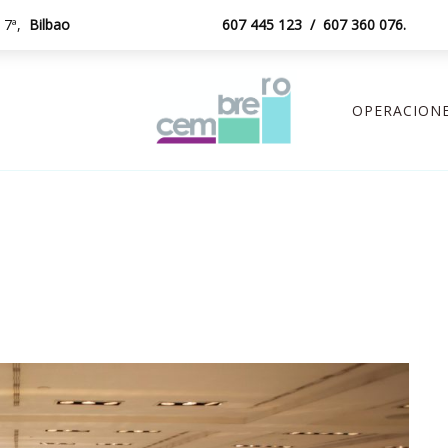
a 7ª,
Bilbao
607 445 123
/
607 360 076
.
OPERACIONE